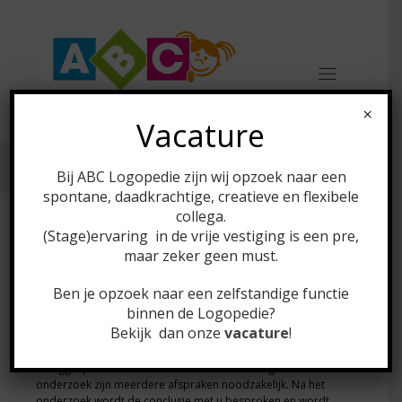
×
Vacature
Bij ABC Logopedie zijn wij opzoek naar een
spontane, daadkrachtige, creatieve en flexibele
collega.
(Stage)ervaring in de vrije vestiging is een pre,
Behandeling bij de
maar zeker geen must.
logopedist
Ben je opzoek naar een zelfstandige functie
binnen de Logopedie?
Iedere behandeling duurt een half uur
Bekijk dan onze
vacature
!
De eerste afspraak bij de logopedist bestaat uit een
vraaggesprek en een onderzoek. Voor een uitgebreid
onderzoek zijn meerdere afspraken noodzakelijk. Na het
onderzoek wordt de conclusie met u besproken en wordt